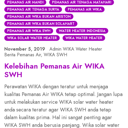
PEMANAS AIR MANDI
PEMANAS AIR TENAGA MATAHARI
PEMANAS AIR TENAGA SURYA
PEMANAS AIR WIKA
PEMANAS AIR WIKA BUKAN ARISTON
PEMANAS AIR WIKA BUKAN SOLAHART
PEMANAS AIR WIKA SWH
WATER HEATER INDONESIA
WIKA SOLAR WATER HEATER
WIKA WATER HEATER
November 5, 2019
Admin WIKA Water Heater
Berita Pemanas Air
,
WIKA SWH
Kelebihan Pemanas Air WIKA
SWH
Perawatan WIKA dengan teratur untuk menjaga
kualitas Pemanas Air WIKA tetap optimal. Jangan lupa
untuk melakukan service WIKA solar water heater
anda secara teratur agar WIKA SWH anda tetap
dalam kualitas prima. Hal ini sangat penting agar
WIKA SWH anda berusia panjang. Wika solar water