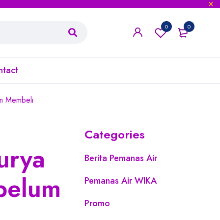
0
0
ntact
m Membeli
Categories
urya
Berita Pemanas Air
belum
Pemanas Air WIKA
Promo