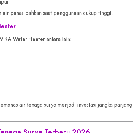
apur
 air panas bahkan saat penggunaan cukup tinggi.
eater
WIKA Water Heater
antara lain:
pemanas air tenaga surya menjadi investasi jangka panjan
Tenaga Surya Terbaru 2026