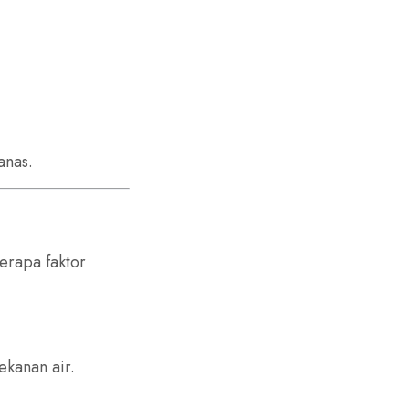
anas.
berapa faktor
ekanan air.